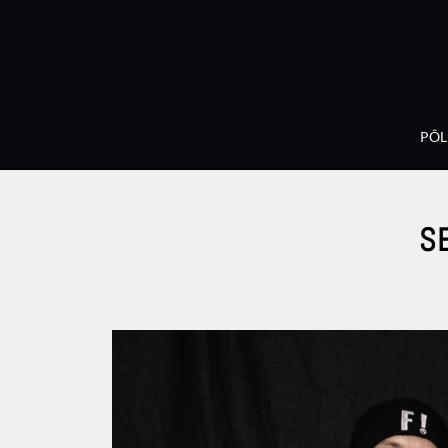
PÔL
S