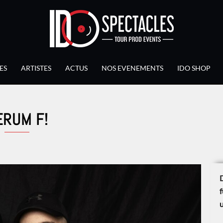
ES
ARTISTES
ACTUS
NOS EVENEMENTS
IDO SHOP
ERUM F!
D
f
u