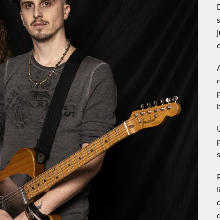
D
s
j
c
A
d
p
p
P
l
d
d