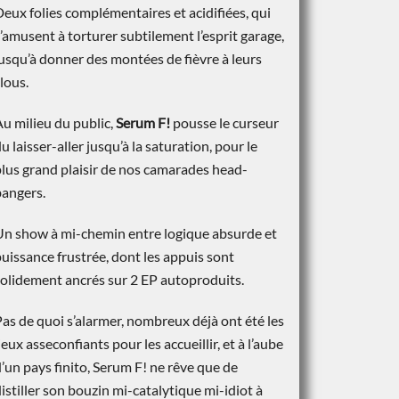
eux folies complémentaires et acidifiées, qui
’amusent à torturer subtilement l’esprit garage,
usqu’à donner des montées de fièvre à leurs
lous.
u milieu du public,
Serum F!
pousse le curseur
u laisser-aller jusqu’à la saturation, pour le
lus grand plaisir de nos camarades head-
bangers.
Un show à mi-chemin entre logique absurde et
uissance frustrée, dont les appuis sont
solidement ancrés sur 2
EP autoproduits.
as de quoi s’alarmer, nombreux déjà ont été les
ieux asseconfiants pour les accueillir, et à l’aube
’un pays finito, Serum F! ne rêve que de
istiller son bouzin mi-catalytique mi-idiot à