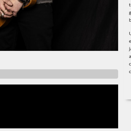
t
g
b
a
c