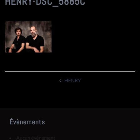
HENRY-DSC_5885C
Navigation
HENRY
d’article
Évènements
Aucun évènement