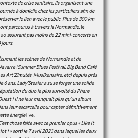
contexte
de crise sanitaire, ils organisent une
ournée à domicile chez les particuliers afin de
réserver le lien avec le public. Plus de 300 km
sont parcourus à travers la Normandie,
le
duo
assurant pas moins de 22 mini-concerts en
 jours.
Écumant les scènes de Normandie et de
Navarre (Summer Blues Festival, Big Band
Café,
es Art’Zimutés, Musikensaire, etc) depuis près
e 6 ans, Lady’Stealer a su se
forger une solide
éputation du duo le plus survolté du Phare
uest ! Il ne leur manquait
plus qu’un album
ans leur escarcelle pour capter définitivement
cette énergie
live
.
’est chose faite avec ce premier opus « Like It
ot ! » sorti le 7 avril 2023 dans lequel
les deux