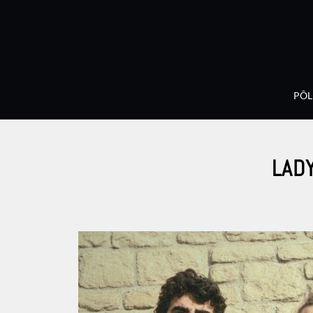
PÔL
LAD