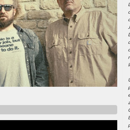
L
J
D
d
c
r
U
p
a