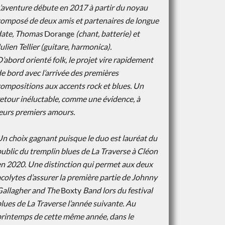
’aventure débute en 2017 à partir du noyau
composé de deux amis et partenaires de
longue
date, Thomas
Dorange
(chant, batterie) et
ulien Tellier (guitare, harmonica).
’abord orienté folk, le projet vire rapidement
e bord avec l’arrivée des premières
ompositions aux accents rock et blues. Un
etour inéluctable, comme une évidence, à
leurs premiers amours.
n choix gagnant puisque le duo est lauréat du
ublic du tremplin blues de La
Traverse à Cléon
en 2020. Une distinction qui permet aux deux
colytes d’assurer la
première partie de Johnny
Gallagher and The
Boxty
Band lors du festival
blues de
La Traverse l’année suivante. Au
printemps de cette même année, dans le