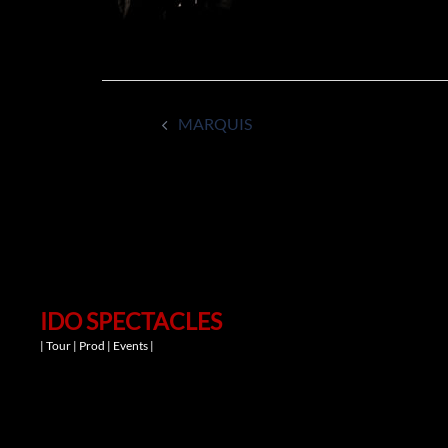
Navigation
MARQUIS
d’article
IDO SPECTACLES
| Tour | Prod | Events |