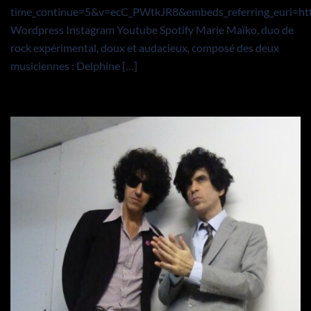
time_continue=5&v=ecC_PWtkJR8&embeds_referring_eur
Wordpress Instagram Youtube Spotify Marie Maïko, duo de
rock expérimental, doux et audacieux, composé des deux
musiciennes : Delphine […]