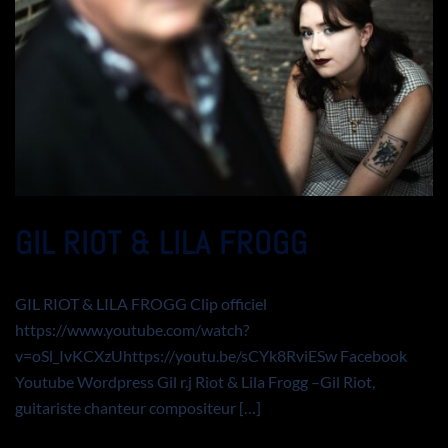
GIL RIOT & LILA FROGG
GIL RIOT & LILA FROGG Clip officiel
https://www.youtube.com/watch?
v=oSl_IvKCXzUhttps://youtu.be/sCYk8RviESw Facebook
Youtube Wordpress Gil r.j Riot & Lila Frogg –Gil Riot,
guitariste chanteur compositeur […]