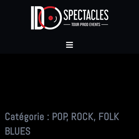
Aller
au
contenu
Ouvrir/fermer
le
menu
Catégorie :
POP, ROCK, FOLK
BLUES