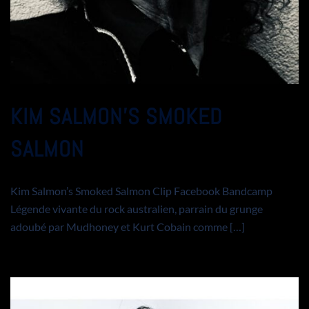
KIM SALMON’S SMOKED
SALMON
Kim Salmon’s Smoked Salmon Clip Facebook Bandcamp
Légende vivante du rock australien, parrain du grunge
adoubé par Mudhoney et Kurt Cobain comme […]