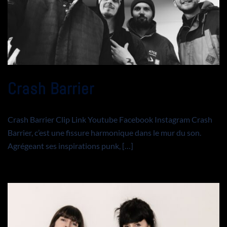
Crash Barrier
Crash Barrier Clip Link Youtube Facebook Instagram Crash
Barrier, c’est une fissure harmonique dans le mur du son.
Agrégeant ses inspirations punk, […]