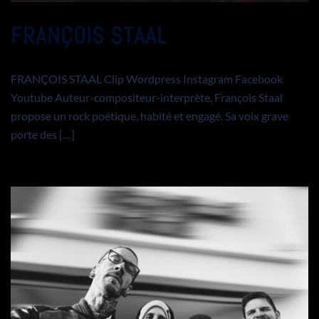
FRANÇOIS STAAL
FRANÇOIS STAAL Clip Wordpress Instagram Facebook
Youtube Auteur-compositeur-interprète, François Staal
propose un rock poétique, habité et engagé. Sa voix grave
porte des […]