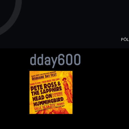
Aller
au
contenu
PÔL
dday600