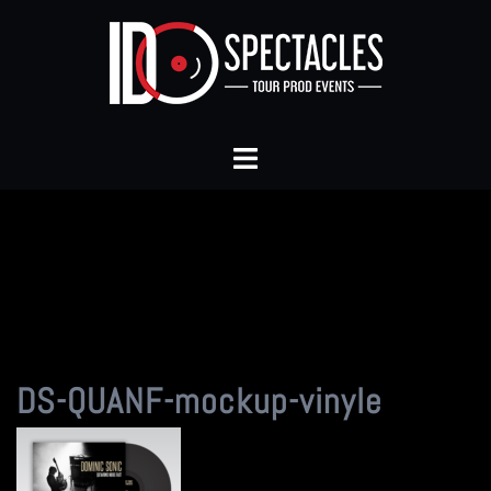
Aller
au
contenu
Ouvrir/fermer
le
menu
DS-QUANF-mockup-vinyle