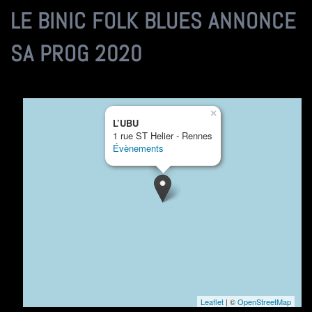
LE BINIC FOLK BLUES ANNONCE
SA PROG 2020
×
L’UBU
1 rue ST Helier - Rennes
Évènements
Leaflet
| ©
OpenStreetMap