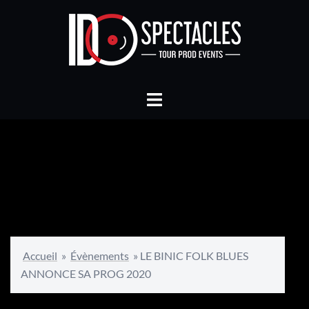
Accueil
»
Évènements
»
LE BINIC FOLK BLUES
ANNONCE SA PROG 2020