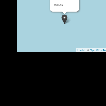
Rennes
Leaflet
| ©
OpenStreetM