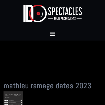
Aller
au
contenu
Ouvrir/fermer
le
menu
mathieu ramage dates 2023