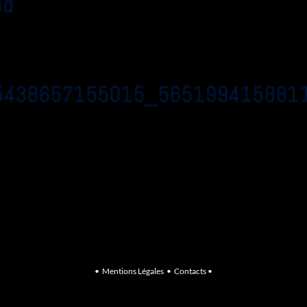
od
5438657155015_565199415881
•
Mentions Légales
•
Contacts
•