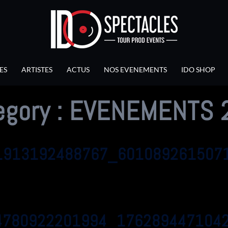
ES
ARTISTES
ACTUS
NOS EVENEMENTS
IDO SHOP
egory :
EVENEMENTS 
1913192488767_601089261507
4780922201994_176289447104