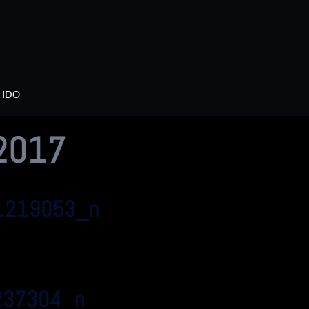
IDO
2017
1219053_n
237304_n