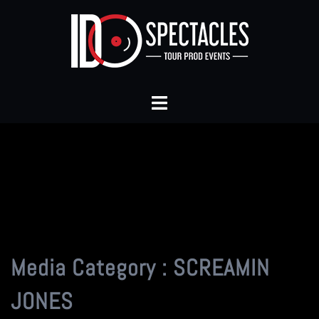
Aller
au
contenu
Ouvrir/fermer
le
menu
Media Category :
SCREAMIN
JONES