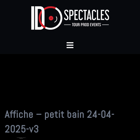
Aller
au
contenu
Ouvrir/fermer
le
menu
Affiche – petit bain 24-04-
2025-v3