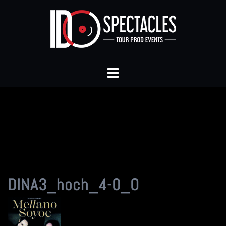
Aller
au
contenu
Ouvrir/fermer
le
menu
DINA3_hoch_4-0_O