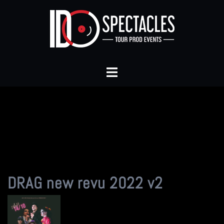
Aller
au
contenu
Ouvrir/fermer
le
menu
DRAG new revu 2022 v2