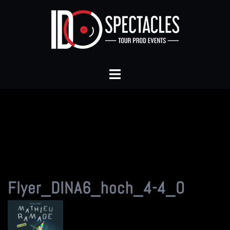
Aller
au
contenu
Ouvrir/fermer
le
menu
Flyer_DINA6_hoch_4-4_O