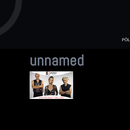
Aller
au
contenu
PÔL
unnamed