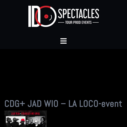
Aller
au
contenu
Ouvrir/fermer
le
menu
CDG+ JAD WIO – LA LOCO-event