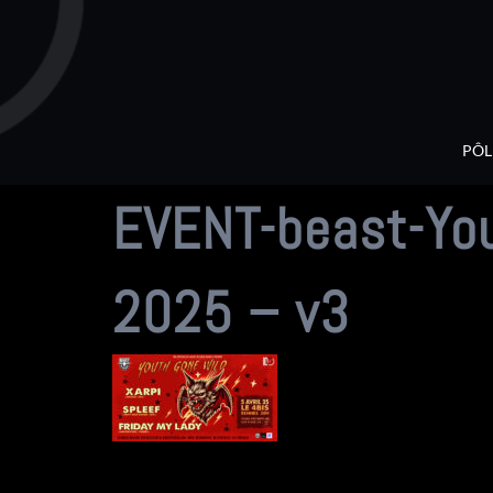
Aller
au
contenu
PÔL
EVENT-beast-You
2025 – v3