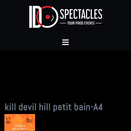
Aller
au
contenu
Ouvrir/fermer
le
menu
kill devil hill petit bain-A4