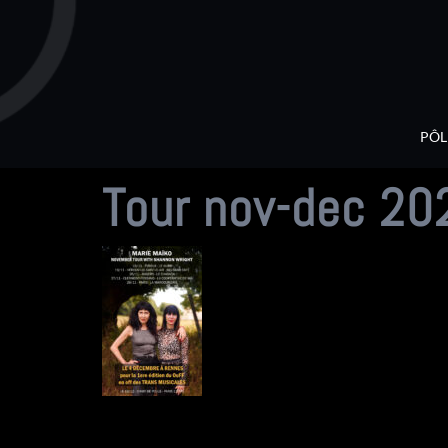
Aller
au
contenu
PÔL
Tour nov-dec 20