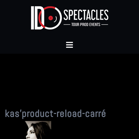
Aller
au
contenu
Ouvrir/fermer
le
menu
kas’product-reload-carré