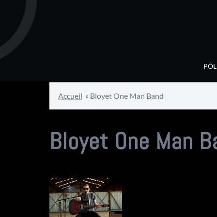
Aller
au
contenu
PÔL
Accueil
»
Bloyet One Man Band
Bloyet One Man B