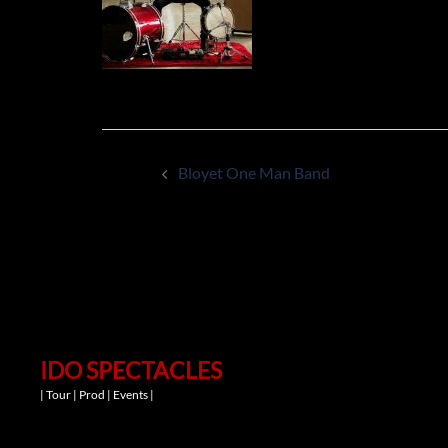
Navigation
Bloyet One Man Band
d’article
IDO SPECTACLES
| Tour | Prod | Events |