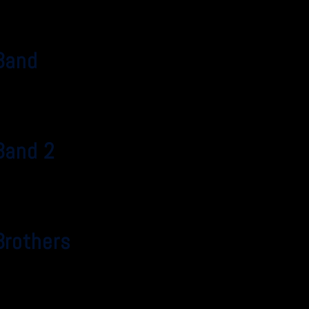
Band
Band 2
Brothers