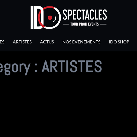
ES
ARTISTES
ACTUS
NOS EVENEMENTS
IDO SHOP
egory :
ARTISTES