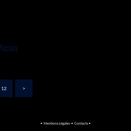
Picon
12
>
•
Mentions Légales
•
Contacts
•