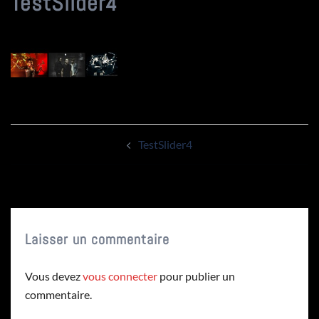
TestSlider4
Navigation
TestSlider4
d’article
Laisser un commentaire
Vous devez
vous connecter
pour publier un
commentaire.